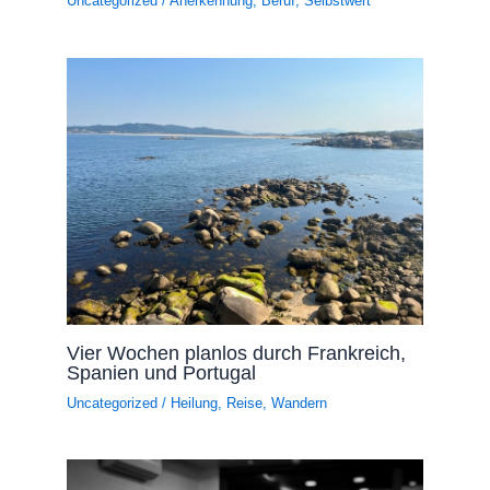
Uncategorized
/
Anerkennung
,
Beruf
,
Selbstwert
Vier Wochen planlos durch Frankreich,
Spanien und Portugal
Uncategorized
/
Heilung
,
Reise
,
Wandern