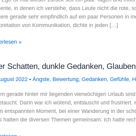
nte, in denen ich verstehe, dass Leute nicht die rote, 
iere gerade sehr empfindlich auf ein paar Personen in m
rpretation von Kommunikation, dichte in jeden […]
a.
erlesen »
r Schatten, dunkle Gedanken, Glauben
August 2022
•
Ängste
,
Bewertung
,
Gedanken
,
Gefühle
,
H
em gerade hinter mir liegenden vierwöchigen Urlaub sind
etaucht. Darin war ich wütend, enttäuscht und frustriert.
m entspannten Moment, bei einer Wanderung in der schön
s hatten die diversen Themen gemeinsam: Ich hatte rec