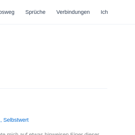
bsweg
Sprüche
Verbindungen
Ich
n
,
Selbstwert
te mich auf etwas hinweisen.Einer dieser