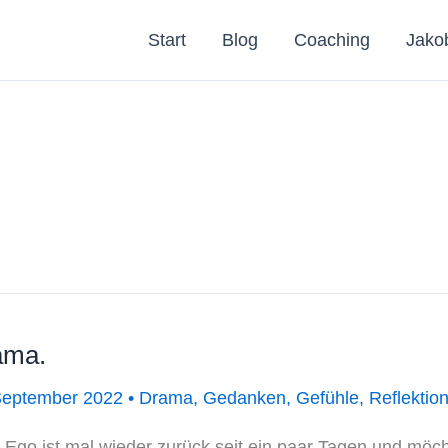
Start
Blog
Coaching
Jako
ama.
September 2022
•
Drama
,
Gedanken
,
Gefühle
,
Reflektio
 Ego ist mal wieder zurück seit ein paar Tagen und möch