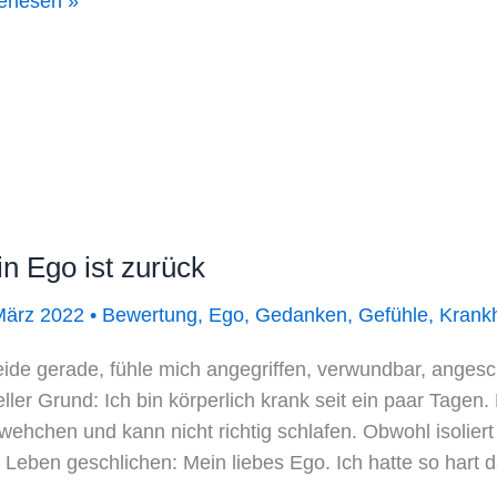
erlesen »
tten,
le
nken,
benssätze
itionierung
n Ego ist zurück
März 2022
•
Bewertung
,
Ego
,
Gedanken
,
Gefühle
,
Krankh
leide gerade, fühle mich angegriffen, verwundbar, ang
eller Grund: Ich bin körperlich krank seit ein paar Tagen.
ehchen und kann nicht richtig schlafen. Obwohl isoliert 
 Leben geschlichen: Mein liebes Ego. Ich hatte so hart 