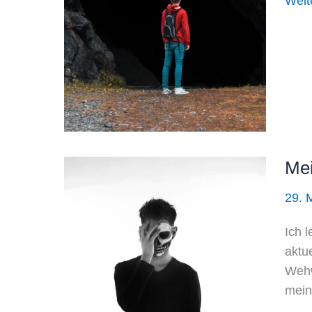
Weit
Scha
dunk
Geda
Glau
und
De-
Kond
Mei
29. 
Ich 
aktu
Wehw
mein