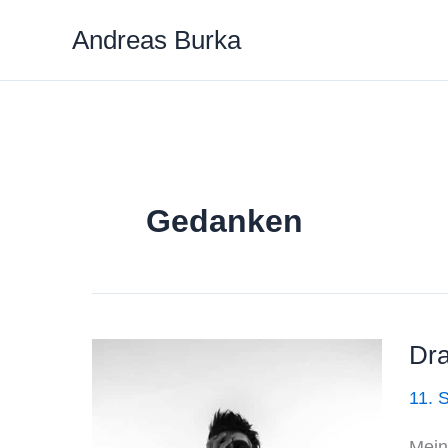
Zum
Andreas Burka
Inhalt
springen
Gedanken
Dr
11. 
Mein